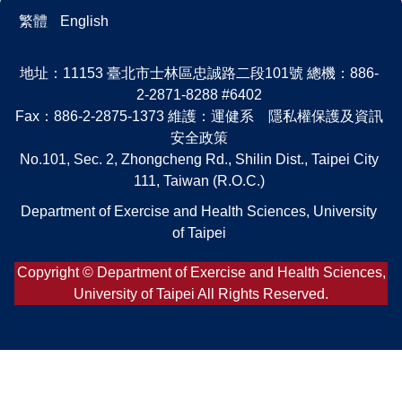
繁體
English
地址：11153 臺北市士林區忠誠路二段101號 總機：886-
2-2871-8288 #6402
Fax：886-2-2875-1373 維護：運健系 隱私權保護及資訊
安全政策
No.101, Sec. 2, Zhongcheng Rd., Shilin Dist., Taipei City
111, Taiwan (R.O.C.)
Department of Exercise and Health Sciences, University
of Taipei
Copyright © Department of Exercise and Health Sciences,
University of Taipei All Rights Reserved.