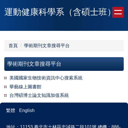
跳
運動健康科學系（含碩士班）
到
主
要
內
容
區
首頁
學術期刊文章搜尋平台
學術期刊文章搜尋平台
美國國家生物技術資訊中心搜索系統
華藝線上圖書館
台灣碩博士論文知識加值系統
繁體
English
地址：11153 臺北市士林區忠誠路二段101號 總機：886-