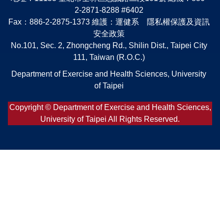
2-2871-8288 #6402
Fax：886-2-2875-1373 維護：運健系 隱私權保護及資訊
安全政策
No.101, Sec. 2, Zhongcheng Rd., Shilin Dist., Taipei City
111, Taiwan (R.O.C.)
Department of Exercise and Health Sciences, University
of Taipei
Copyright © Department of Exercise and Health Sciences,
University of Taipei All Rights Reserved.