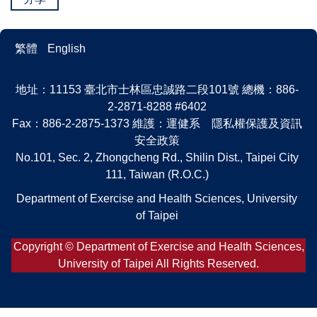
繁體
English
地址：11153 臺北市士林區忠誠路二段101號 總機：886-
2-2871-8288 #6402
Fax：886-2-2875-1373 維護：運健系 隱私權保護及資訊
安全政策
No.101, Sec. 2, Zhongcheng Rd., Shilin Dist., Taipei City
111, Taiwan (R.O.C.)
Department of Exercise and Health Sciences, University
of Taipei
Copyright © Department of Exercise and Health Sciences,
University of Taipei All Rights Reserved.