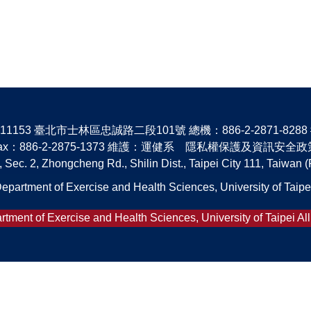
1153 臺北市士林區忠誠路二段101號 總機：886-2-2871-8288 #
ax：886-2-2875-1373 維護：運健系 隱私權保護及資訊安全政
 Sec. 2, Zhongcheng Rd., Shilin Dist., Taipei City 111, Taiwan (
epartment of Exercise and Health Sciences, University of Taipe
tment of Exercise and Health Sciences, University of Taipei Al