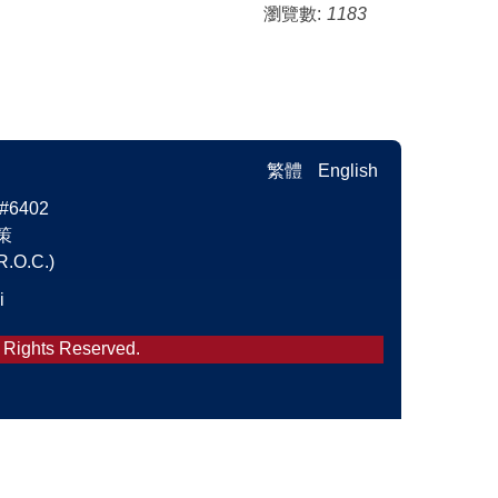
瀏覽數:
1183
繁體
English
6402
策
R.O.C.)
i
l Rights Reserved.