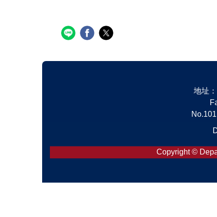
地址：1
F
No.101,
D
Copyright © Depar