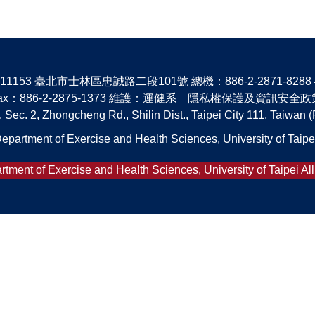
1153 臺北市士林區忠誠路二段101號 總機：886-2-2871-8288 #
ax：886-2-2875-1373 維護：運健系 隱私權保護及資訊安全政
 Sec. 2, Zhongcheng Rd., Shilin Dist., Taipei City 111, Taiwan (
epartment of Exercise and Health Sciences, University of Taipe
tment of Exercise and Health Sciences, University of Taipei Al