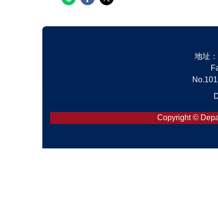
地址：1
F
No.101,
D
Copyright © Depar